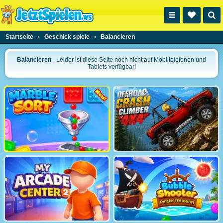
Startseite
›
Geschick spiele
›
Balancieren
Balancieren
- Leider ist diese Seite noch nicht auf Mobiltelefonen und
Tablets verfügbar!