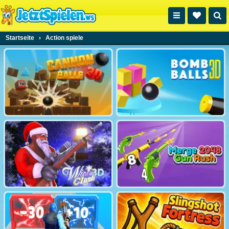
Startseite
›
Action spiele