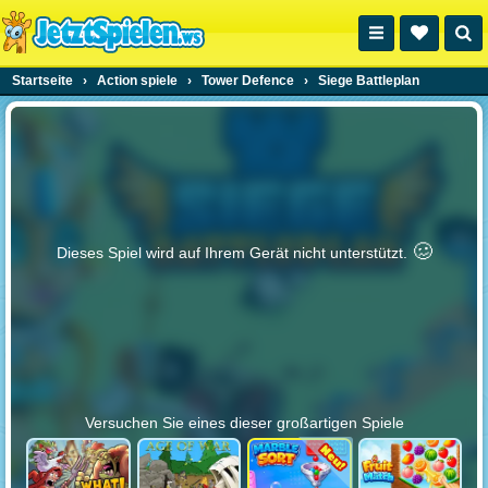
Startseite
›
Action spiele
›
Tower Defence
›
Siege Battleplan
🥴️
Dieses Spiel wird auf Ihrem Gerät nicht unterstützt.
Versuchen Sie eines dieser großartigen Spiele