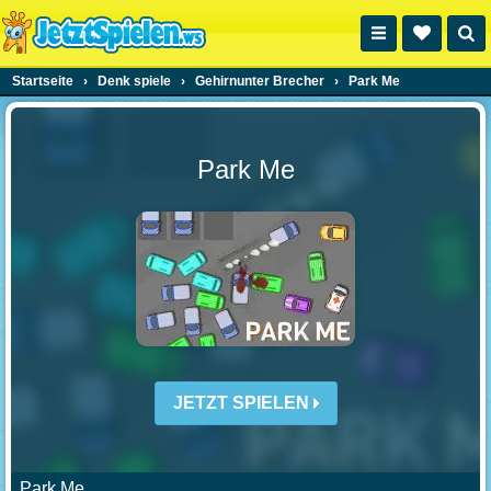
Startseite
›
Denk spiele
›
Gehirnunter Brecher
›
Park Me
Park Me
JETZT SPIELEN
Park Me