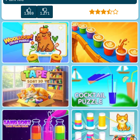
1.869
1.271