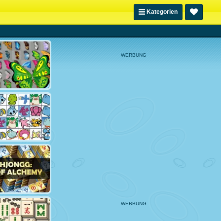
Kategorien