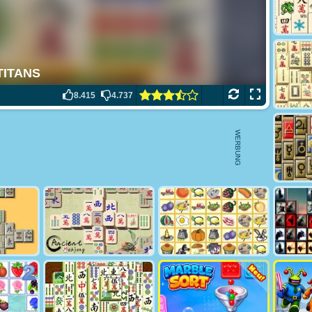
8.415
4.737