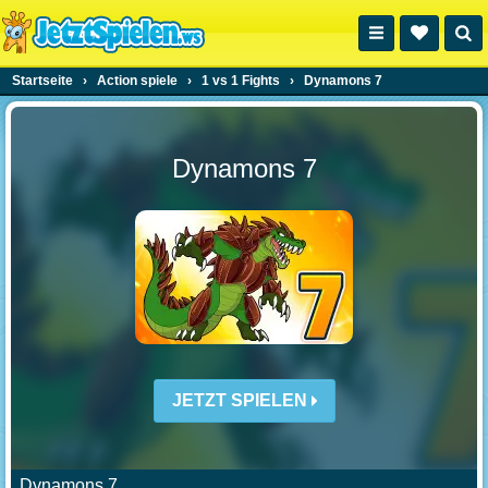
Startseite
›
Action spiele
›
1 vs 1 Fights
›
Dynamons 7
Dynamons 7
JETZT SPIELEN
Dynamons 7