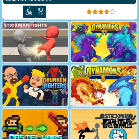
188
46