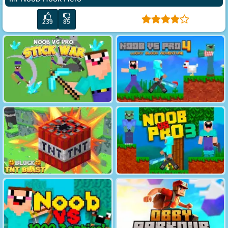
239
85