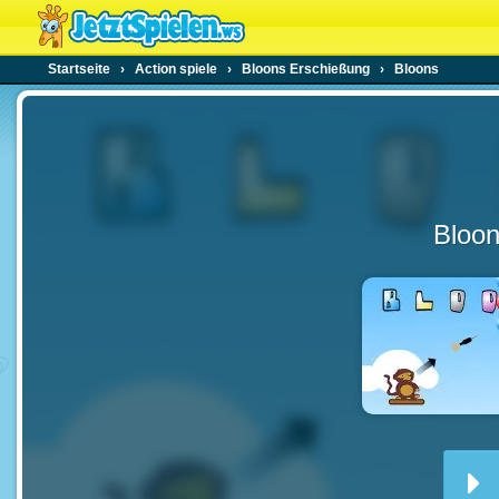
Startseite
›
Action spiele
›
Bloons Erschießung
›
Bloons
Bloo