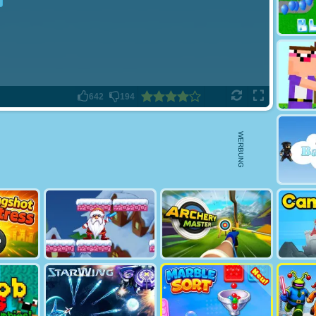
642
194