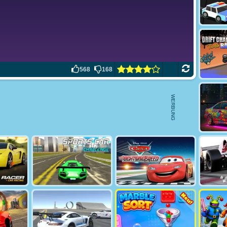
568
168