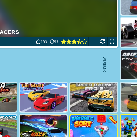
193
93