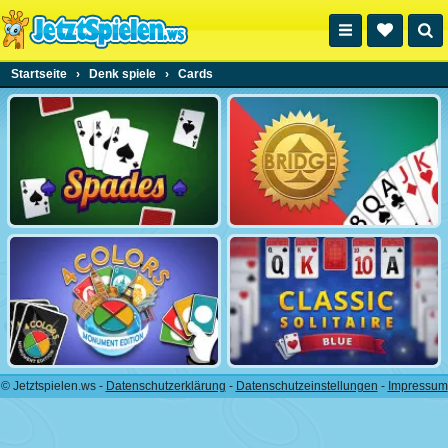
Startseite
›
Denk spiele
›
Cards
© Jetztspielen.ws -
Datenschutzerklärung
-
Datenschutzeinstellungen
-
Impressum