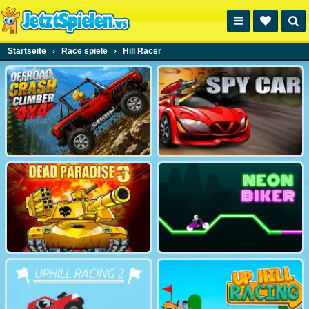
Startseite
›
Race spiele
›
Hill Racer