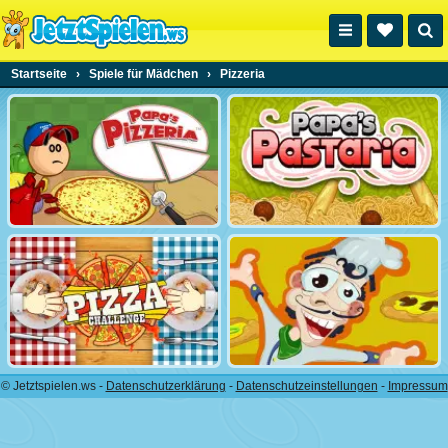
Startseite
›
Spiele für Mädchen
›
Pizzeria
© Jetztspielen.ws -
Datenschutzerklärung
-
Datenschutzeinstellungen
-
Impressum