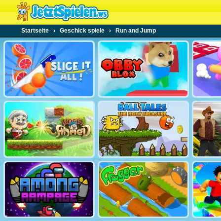
Startseite
›
Geschick spiele
›
Run and Jump