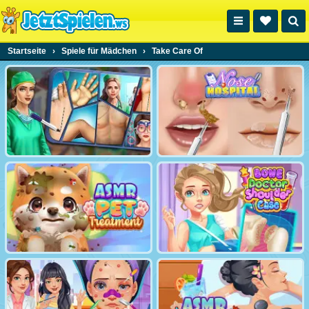
Startseite
›
Spiele für Mädchen
›
Take Care Of