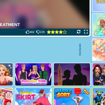
402
135