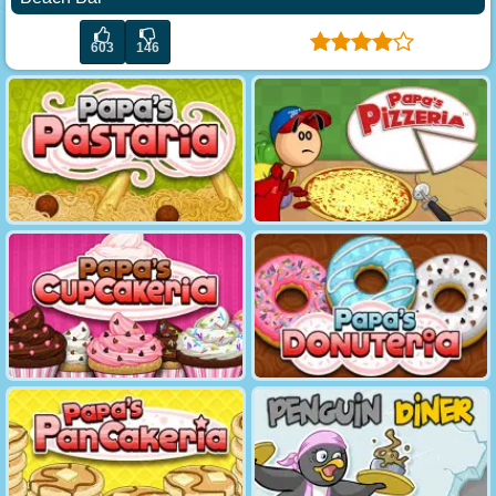
603
146