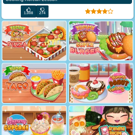
1.008
274