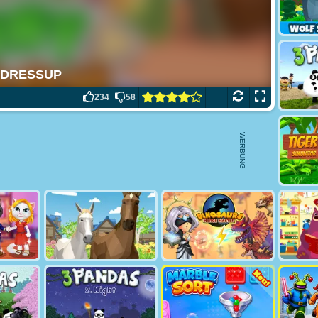
234
58