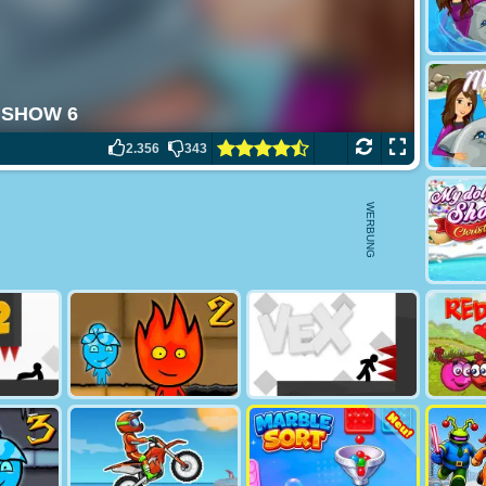
2.356
343