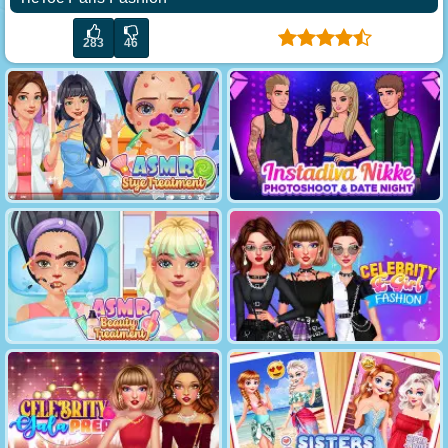
283
46