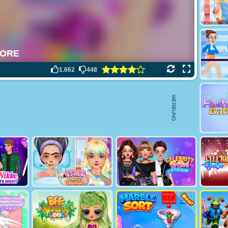
1.662
448