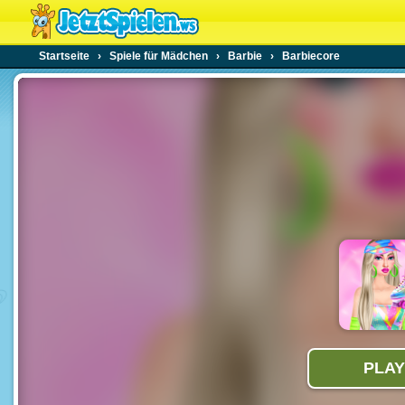
Startseite
›
Spiele für Mädchen
›
Barbie
›
Barbiecore