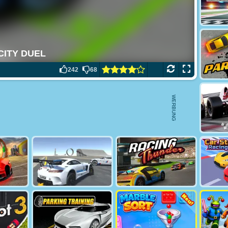
242
68