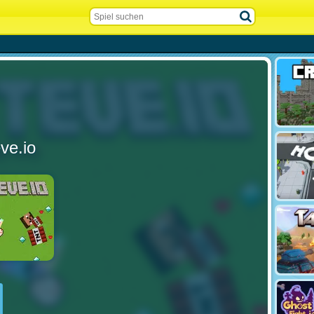
ve.io