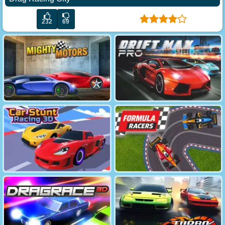
232
69