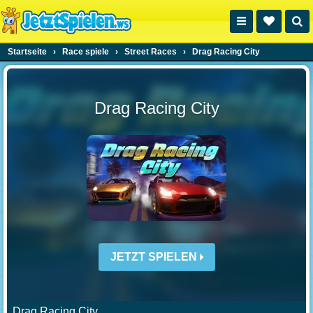
Startseite
›
Race spiele
›
Street Races
›
Drag Racing City
Drag Racing City
JETZT SPIELEN
Drag Racing City