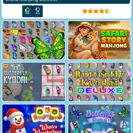
58
11