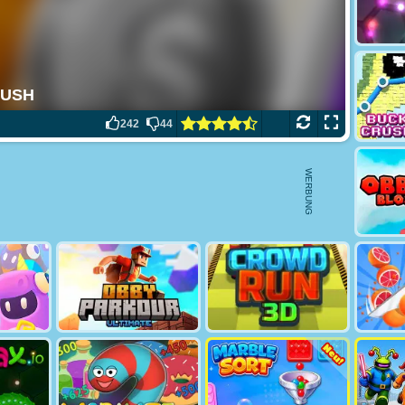
242
44