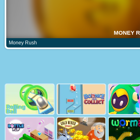
Money Rush