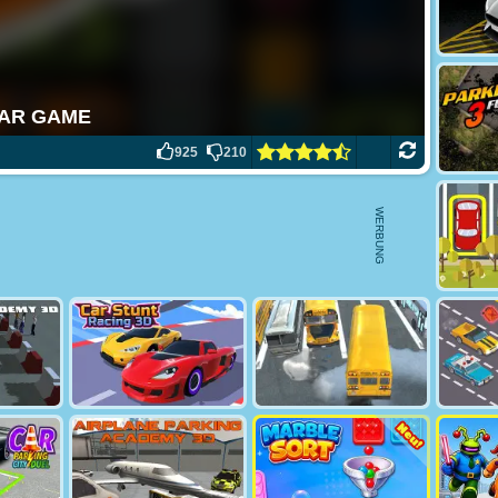
925
210