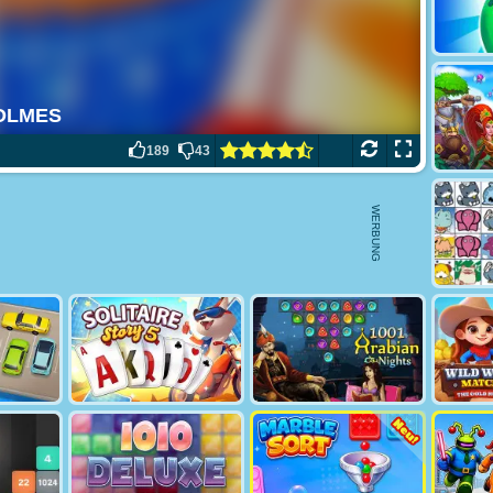
189
43