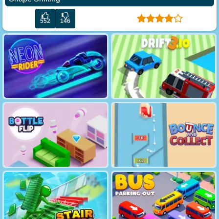
552
146