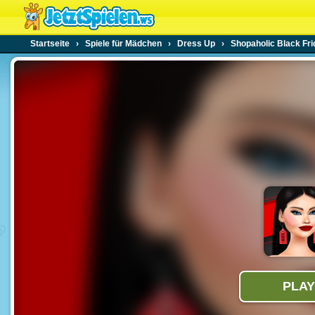
Startseite
›
Spiele für Mädchen
›
Dress Up
›
Shopaholic Black Fri