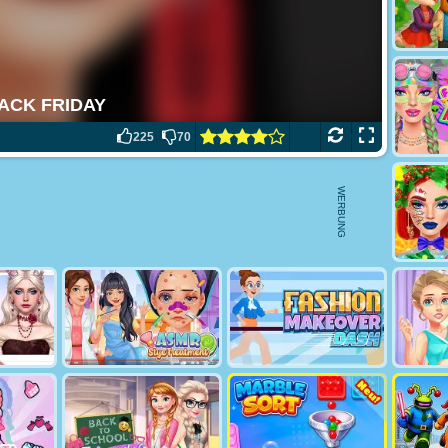
225
70