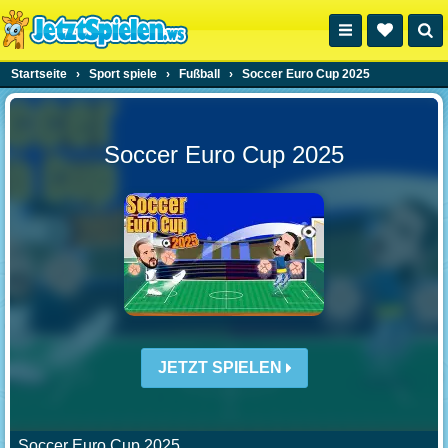
Startseite
›
Sport spiele
›
Fußball
›
Soccer Euro Cup 2025
Soccer Euro Cup 2025
JETZT SPIELEN
Soccer Euro Cup 2025