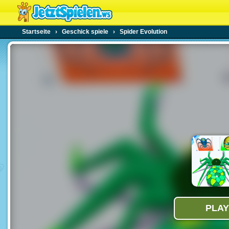
Startseite
›
Geschick spiele
›
Spider Evolution