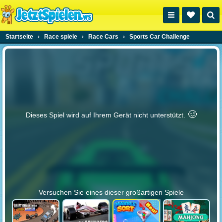
Startseite
›
Race spiele
›
Race Cars
›
Sports Car Challenge
🥴️
Dieses Spiel wird auf Ihrem Gerät nicht unterstützt.
Versuchen Sie eines dieser großartigen Spiele