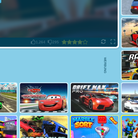
1.264
295