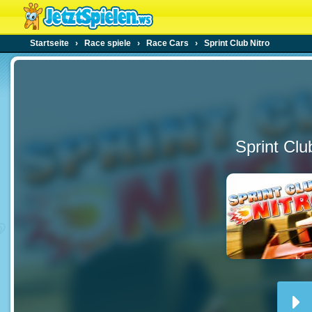
Startseite
›
Race spiele
›
Race Cars
›
Sprint Club Nitro
Sprint Clu