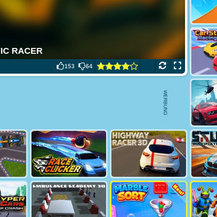
153
64