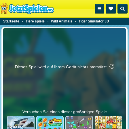
Startseite
›
Tiere spiele
›
Wild Animals
›
Tiger Simulator 3D
🥴️
Dieses Spiel wird auf Ihrem Gerät nicht unterstützt.
Versuchen Sie eines dieser großartigen Spiele