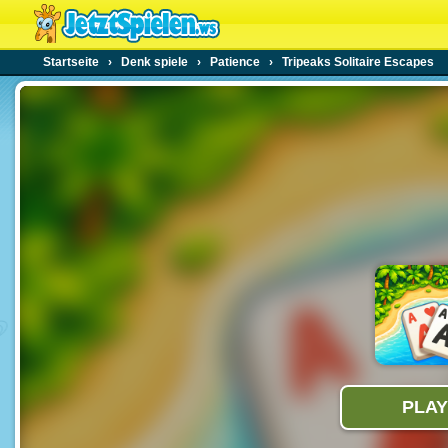
Startseite
›
Denk spiele
›
Patience
›
Tripeaks Solitaire Escapes