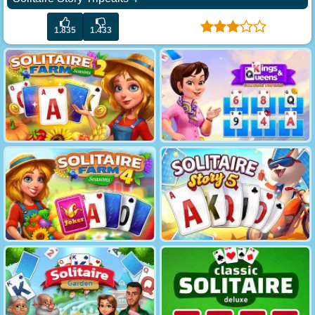
1.835
1.433