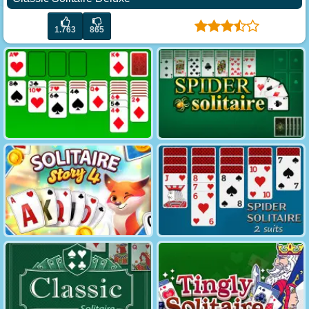
1.763
865