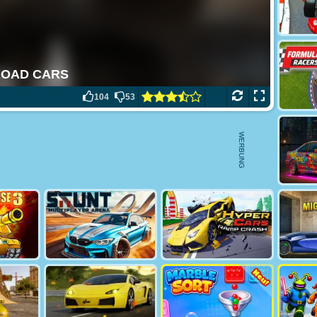
104
53