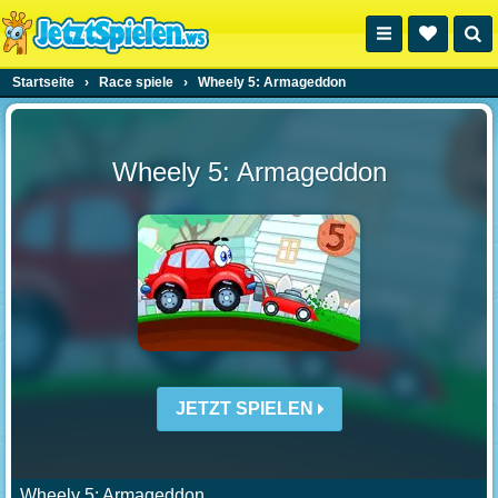
Startseite
›
Race spiele
›
Wheely 5: Armageddon
Wheely 5: Armageddon
JETZT SPIELEN
Wheely 5: Armageddon