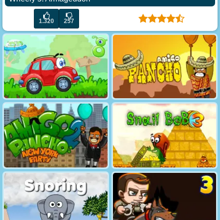
1.320
257