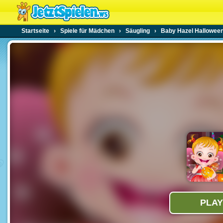
Startseite
›
Spiele für Mädchen
›
Säugling
›
Baby Hazel Halloween