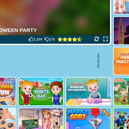
1.209
276