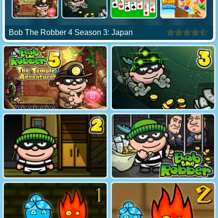
Bob The Robber 4 Season 3: Japan