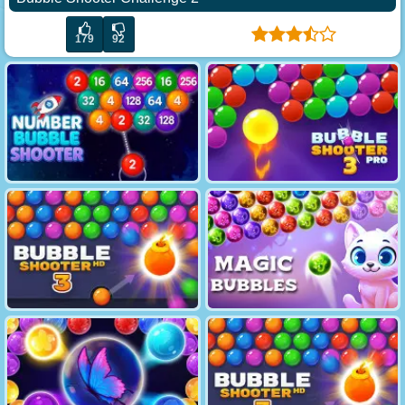
179
92