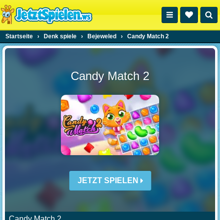
Startseite
›
Denk spiele
›
Bejeweled
›
Candy Match 2
Candy Match 2
JETZT SPIELEN
Candy Match 2