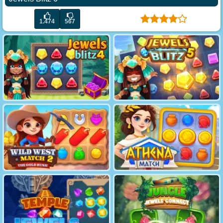
1.474
567