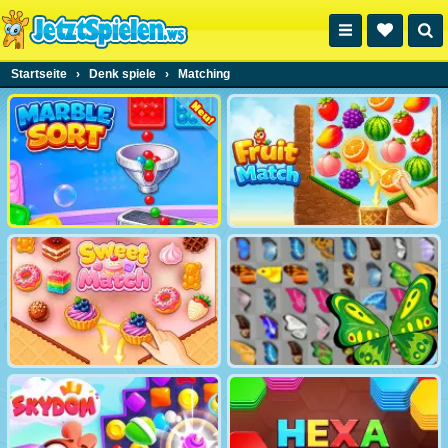
Startseite
›
Denk spiele
›
Matching