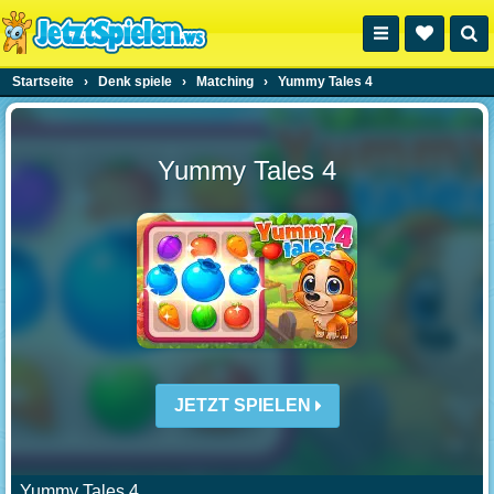
Startseite
›
Denk spiele
›
Matching
›
Yummy Tales 4
Yummy Tales 4
JETZT SPIELEN
Yummy Tales 4